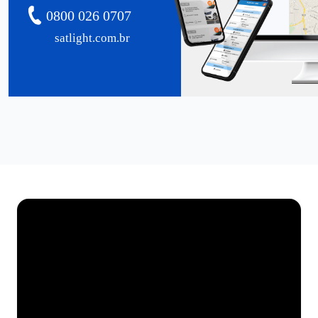
0800 026 0707
satlight.com.br