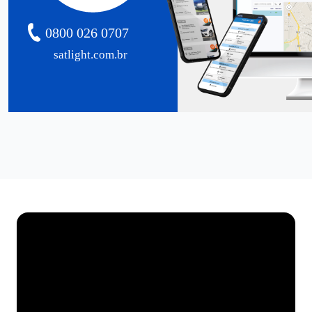
0800 026 0707
satlight.com.br