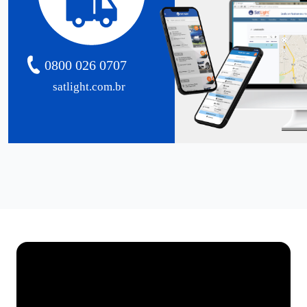
0800 026 0707
satlight.com.br