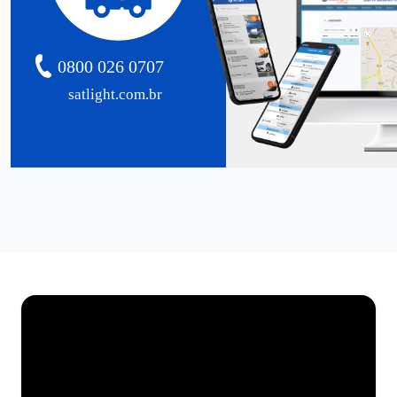
0800 026 0707
satlight.com.br