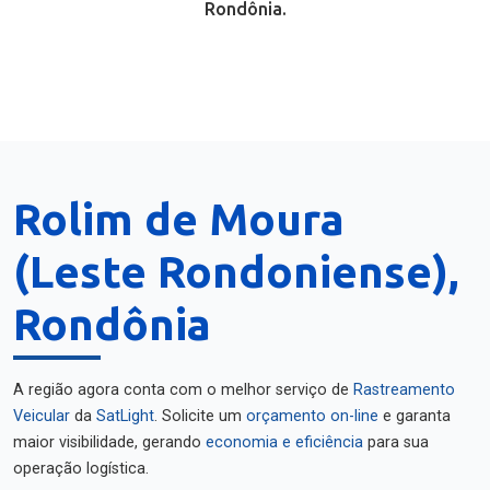
Rondônia.
Rolim de Moura
(Leste Rondoniense),
Rondônia
A região agora conta com o melhor serviço de
Rastreamento
Veicular
da
SatLight
. Solicite um
orçamento on-line
e garanta
maior visibilidade, gerando
economia e eficiência
para sua
operação logística.