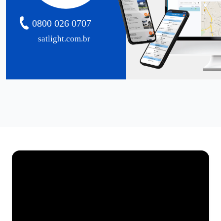
0800 026 0707
satlight.com.br