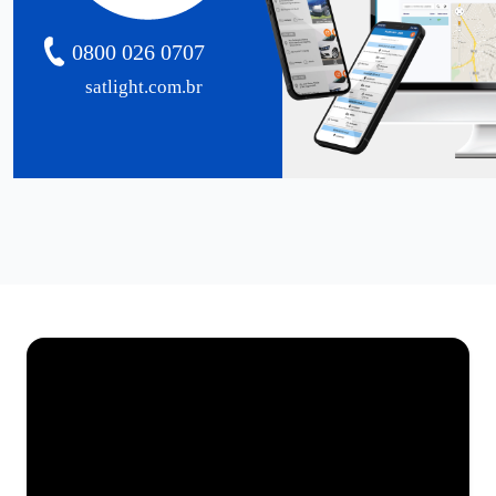
0800 026 0707
satlight.com.br