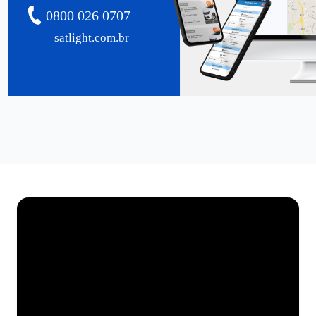
0800 026 0707
satlight.com.br