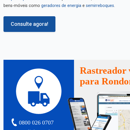
bens-móveis como
geradores de energia
e
semirreboques
.
Consulte agora!
Rastreador 
para Rondo
0800 026 0707