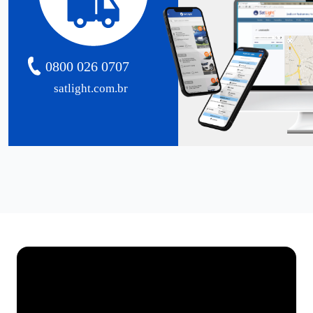
0800 026 0707
satlight.com.br