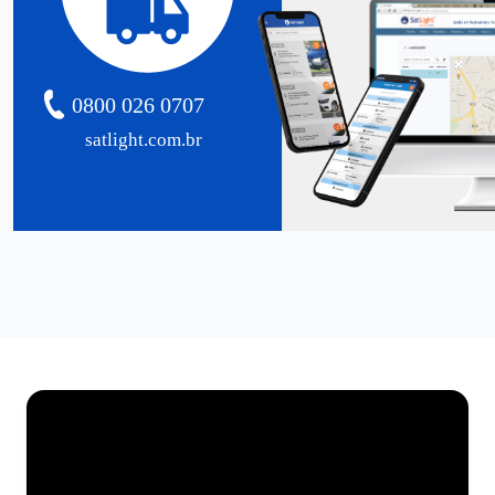
0800 026 0707
satlight.com.br