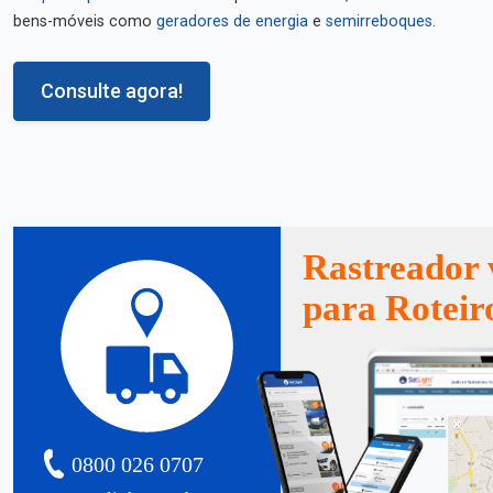
bens-móveis como
geradores de energia
e
semirreboques
.
Consulte agora!
Rastreador 
para Roteir
0800 026 0707