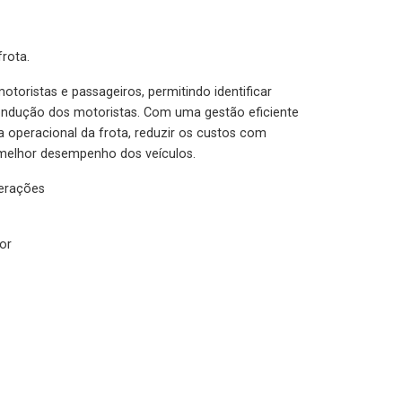
rota.
otoristas e passageiros, permitindo identificar
condução dos motoristas. Com uma gestão eficiente
ia operacional da frota, reduzir os custos com
melhor desempenho dos veículos.
lerações
or