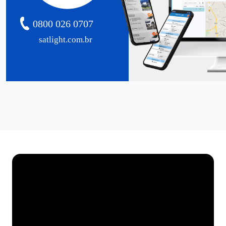
0800 026 0707
satlight.com.br