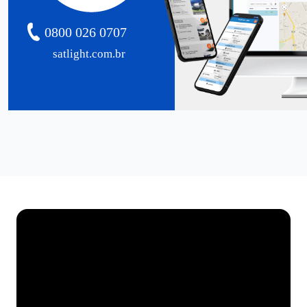
0800 026 0707
satlight.com.br