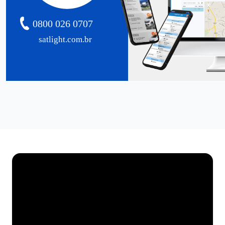
0800 026 0707
satlight.com.br