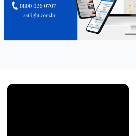
0800 026 0707
satlight.com.br