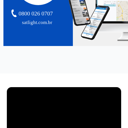
0800 026 0707
satlight.com.br