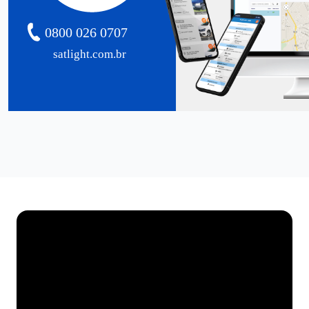
0800 026 0707
satlight.com.br