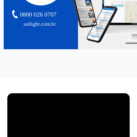
0800 026 0707
satlight.com.br