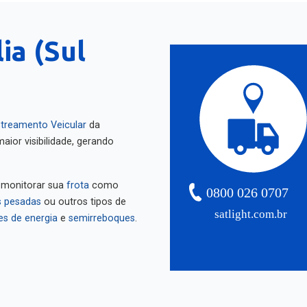
ia (Sul
treamento Veicular
da
aior visibilidade, gerando
 monitorar sua
frota
como
0800 026 0707
 pesadas
ou outros tipos de
satlight.com.br
es de energia
e
semirreboques
.