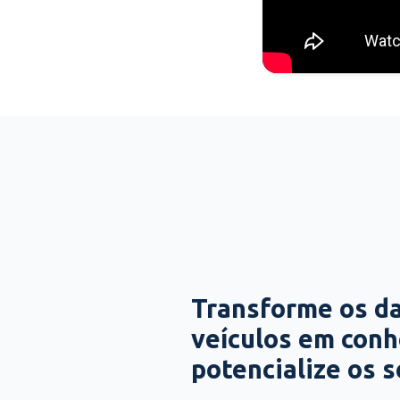
Transforme os d
veículos em con
potencialize os 