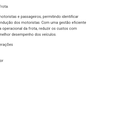
rota.
otoristas e passageiros, permitindo identificar
condução dos motoristas. Com uma gestão eficiente
ia operacional da frota, reduzir os custos com
melhor desempenho dos veículos.
lerações
or