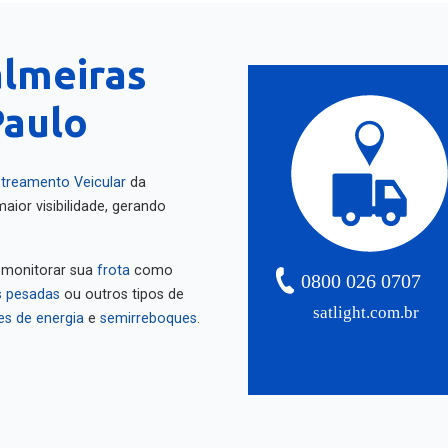
almeiras
Paulo
treamento Veicular
da
aior visibilidade, gerando
 monitorar sua
frota
como
0800 026 0707
 pesadas
ou outros tipos de
satlight.com.br
es de energia
e
semirreboques
.