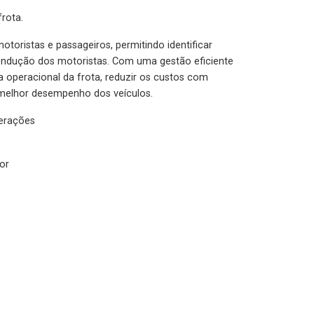
rota.
otoristas e passageiros, permitindo identificar
condução dos motoristas. Com uma gestão eficiente
ia operacional da frota, reduzir os custos com
melhor desempenho dos veículos.
lerações
or