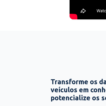
Transforme os d
veículos em con
potencialize os 