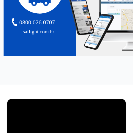
0800 026 0707
satlight.com.br