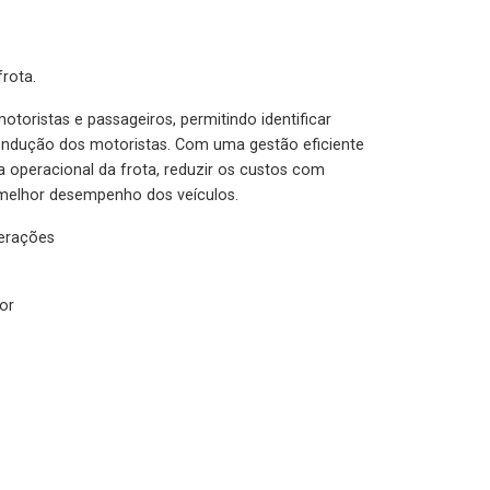
rota.
otoristas e passageiros, permitindo identificar
condução dos motoristas. Com uma gestão eficiente
ia operacional da frota, reduzir os custos com
melhor desempenho dos veículos.
lerações
or