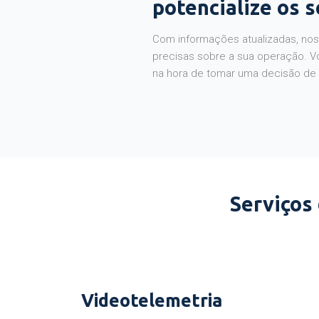
potencialize os 
Com informações atualizadas, noss
precisas sobre a sua operação. V
na hora de tomar uma decisão de
Serviços
Videotelemetria