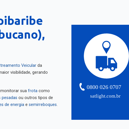
pibaribe
bucano),
treamento Veicular
da
aior visibilidade, gerando
0800 026 0707
 monitorar sua
frota
como
satlight.com.br
 pesadas
ou outros tipos de
es de energia
e
semirreboques
.