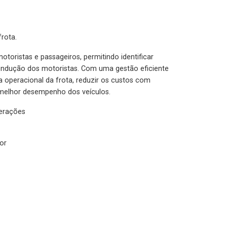
rota.
otoristas e passageiros, permitindo identificar
condução dos motoristas. Com uma gestão eficiente
ia operacional da frota, reduzir os custos com
melhor desempenho dos veículos.
lerações
or