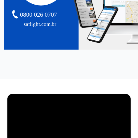
0800 026 0707
satlight.com.br