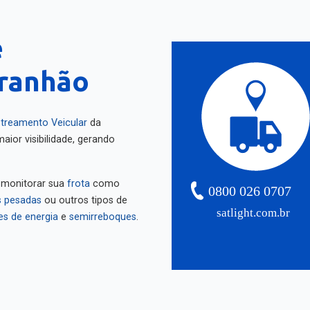
e
ranhão
treamento Veicular
da
aior visibilidade, gerando
 monitorar sua
frota
como
0800 026 0707
 pesadas
ou outros tipos de
satlight.com.br
es de energia
e
semirreboques
.