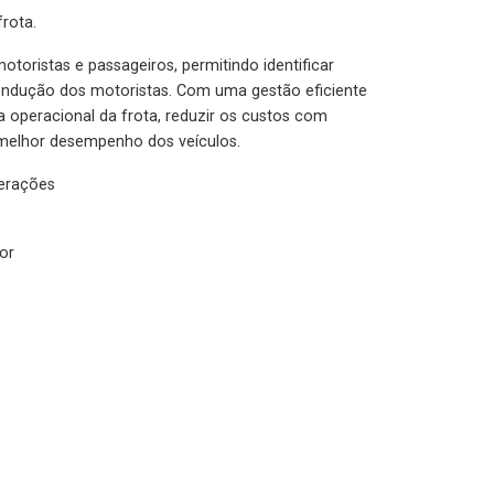
rota.
otoristas e passageiros, permitindo identificar
condução dos motoristas. Com uma gestão eficiente
ia operacional da frota, reduzir os custos com
melhor desempenho dos veículos.
lerações
or