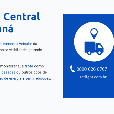
 Central
aná
treamento Veicular
da
aior visibilidade, gerando
 monitorar sua
frota
como
0800 026 0707
 pesadas
ou outros tipos de
satlight.com.br
es de energia
e
semirreboques
.