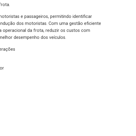
rota.
otoristas e passageiros, permitindo identificar
condução dos motoristas. Com uma gestão eficiente
ia operacional da frota, reduzir os custos com
melhor desempenho dos veículos.
lerações
or