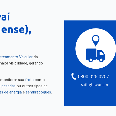
vaí
ense),
treamento Veicular
da
aior visibilidade, gerando
0800 026 0707
 monitorar sua
frota
como
satlight.com.br
 pesadas
ou outros tipos de
es de energia
e
semirreboques
.