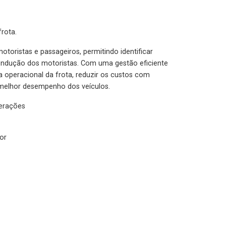
rota.
otoristas e passageiros, permitindo identificar
condução dos motoristas. Com uma gestão eficiente
ia operacional da frota, reduzir os custos com
melhor desempenho dos veículos.
lerações
or