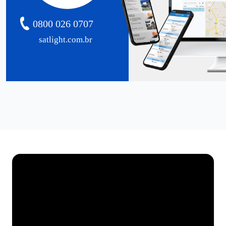
0800 026 0707
satlight.com.br