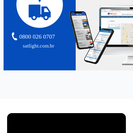
0800 026 0707
satlight.com.br