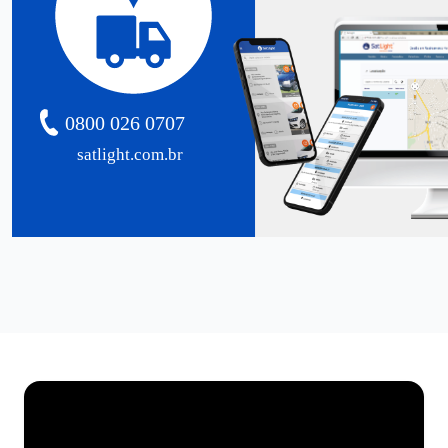
0800 026 0707
satlight.com.br