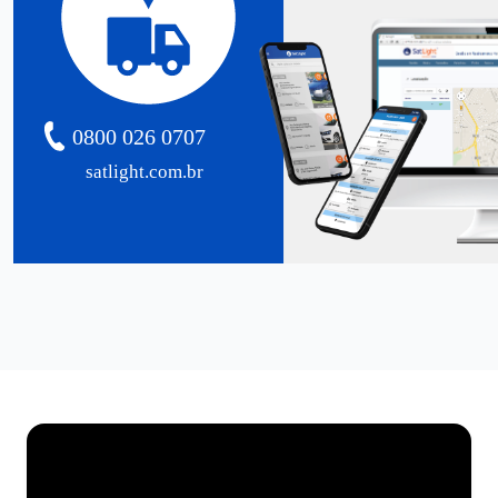
0800 026 0707
satlight.com.br