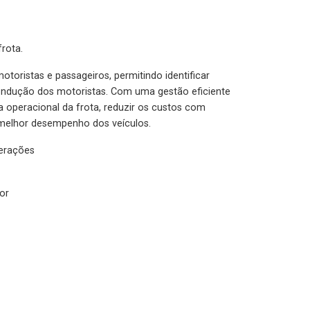
rota.
otoristas e passageiros, permitindo identificar
condução dos motoristas. Com uma gestão eficiente
ia operacional da frota, reduzir os custos com
melhor desempenho dos veículos.
lerações
or