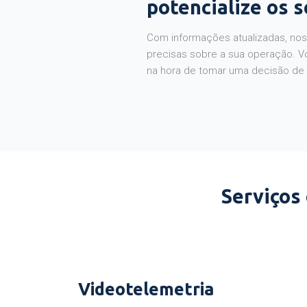
potencialize os 
Com informações atualizadas, noss
precisas sobre a sua operação. V
na hora de tomar uma decisão de
Serviços
Videotelemetria