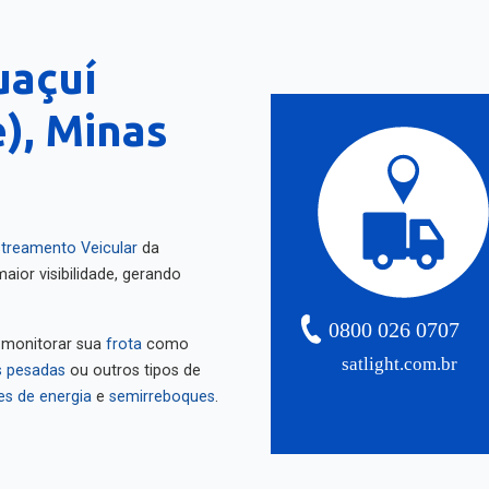
uaçuí
), Minas
treamento Veicular
da
aior visibilidade, gerando
0800 026 0707
 monitorar sua
frota
como
satlight.com.br
 pesadas
ou outros tipos de
es de energia
e
semirreboques
.