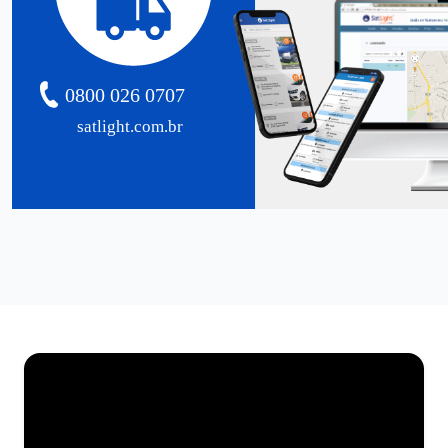
0800 026 0707
satlight.com.br