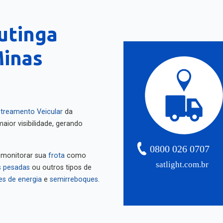
utinga
Minas
treamento Veicular
da
aior visibilidade, gerando
0800 026 0707
 monitorar sua
frota
como
satlight.com.br
 pesadas
ou outros tipos de
es de energia
e
semirreboques
.