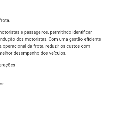
rota.
otoristas e passageiros, permitindo identificar
condução dos motoristas. Com uma gestão eficiente
ia operacional da frota, reduzir os custos com
melhor desempenho dos veículos.
lerações
or