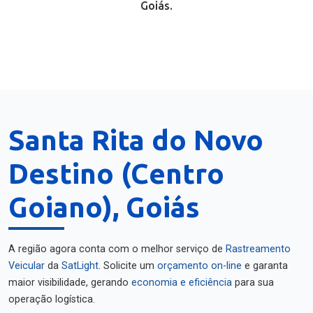
Goiás.
Santa Rita do Novo
Destino (Centro
Goiano), Goiás
A região agora conta com o melhor serviço de
Rastreamento
Veicular
da
SatLight
. Solicite um
orçamento on-line
e garanta
maior visibilidade, gerando
economia e eficiência
para sua
operação logística.