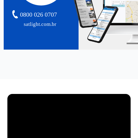
0800 026 0707
satlight.com.br