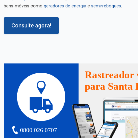
bens-móveis como
geradores de energia
e
semirreboques
.
Consulte agora!
Rastreador 
para Santa 
0800 026 0707