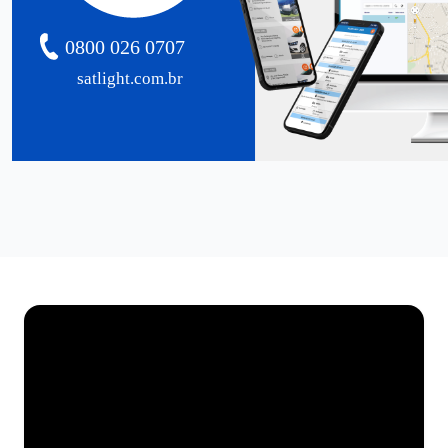
0800 026 0707
satlight.com.br