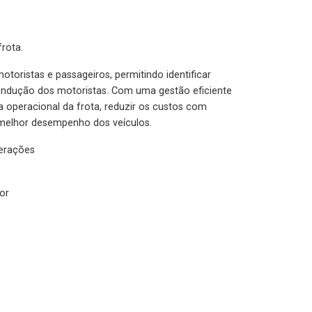
rota.
otoristas e passageiros, permitindo identificar
condução dos motoristas. Com uma gestão eficiente
ia operacional da frota, reduzir os custos com
melhor desempenho dos veículos.
lerações
or