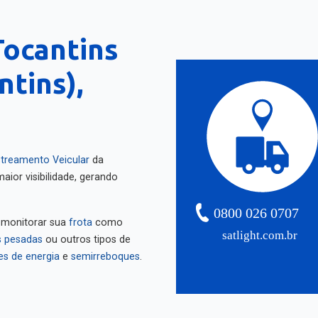
Tocantins
ntins),
treamento Veicular
da
aior visibilidade, gerando
0800 026 0707
 monitorar sua
frota
como
satlight.com.br
 pesadas
ou outros tipos de
es de energia
e
semirreboques
.