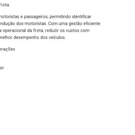
rota.
otoristas e passageiros, permitindo identificar
condução dos motoristas. Com uma gestão eficiente
ia operacional da frota, reduzir os custos com
melhor desempenho dos veículos.
lerações
or