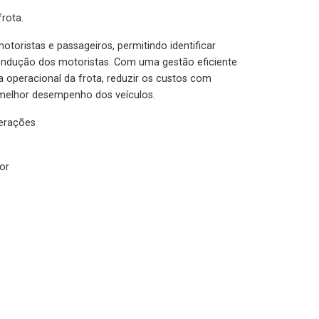
rota.
otoristas e passageiros, permitindo identificar
condução dos motoristas. Com uma gestão eficiente
ia operacional da frota, reduzir os custos com
melhor desempenho dos veículos.
lerações
or