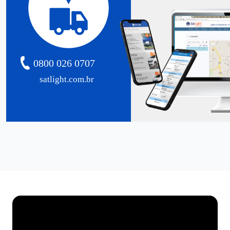
0800 026 0707
satlight.com.br