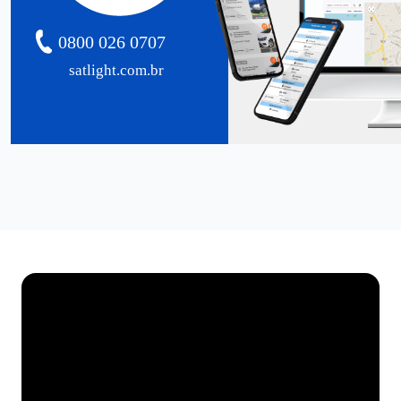
0800 026 0707
satlight.com.br