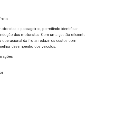
rota.
otoristas e passageiros, permitindo identificar
condução dos motoristas. Com uma gestão eficiente
ia operacional da frota, reduzir os custos com
melhor desempenho dos veículos.
lerações
or