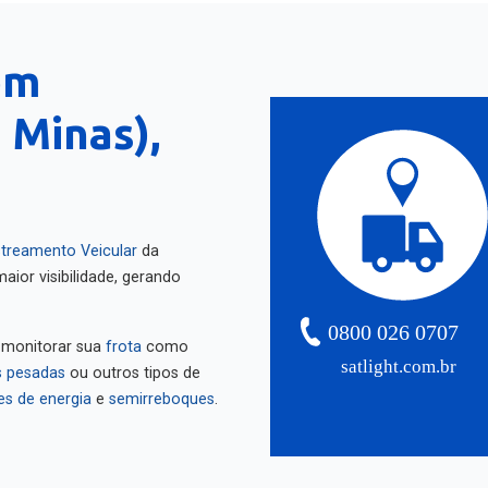
em
 Minas),
treamento Veicular
da
aior visibilidade, gerando
0800 026 0707
 monitorar sua
frota
como
satlight.com.br
 pesadas
ou outros tipos de
es de energia
e
semirreboques
.