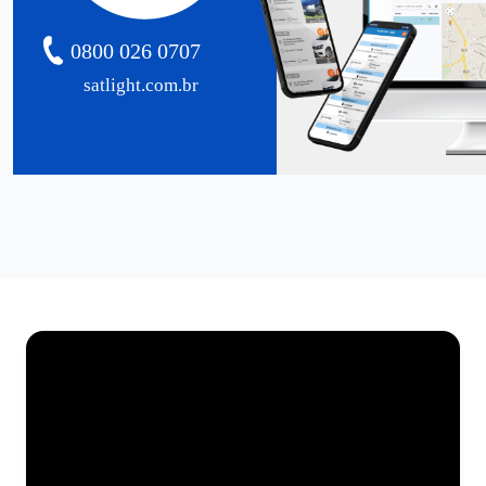
0800 026 0707
satlight.com.br