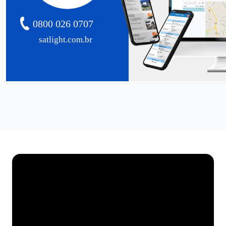
0800 026 0707
satlight.com.br