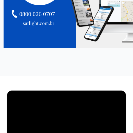
0800 026 0707
satlight.com.br