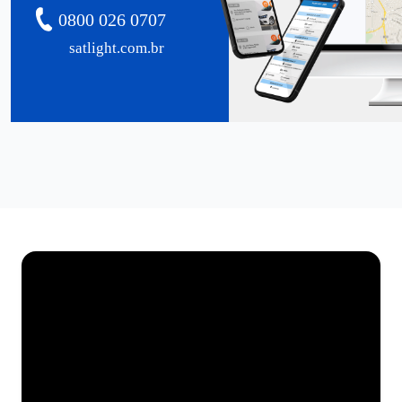
0800 026 0707
satlight.com.br