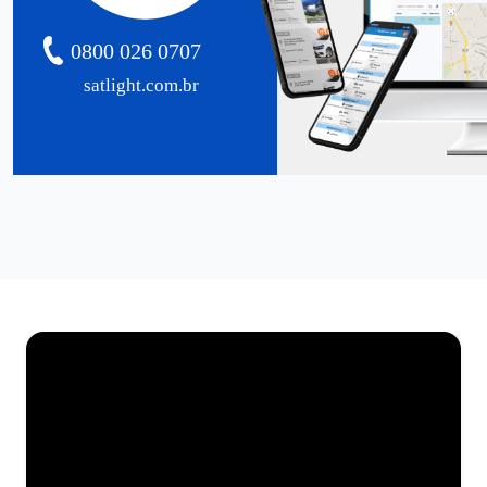
0800 026 0707
satlight.com.br