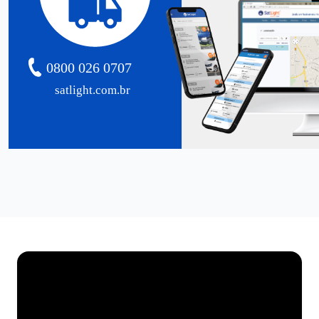
0800 026 0707
satlight.com.br